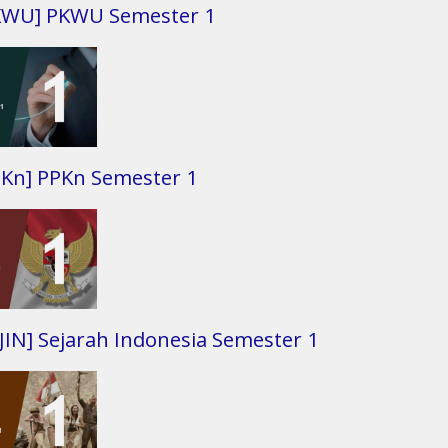
KWU] PKWU Semester 1
PKn] PPKn Semester 1
JIN] Sejarah Indonesia Semester 1