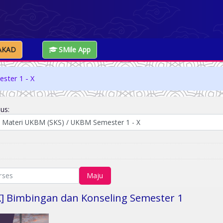
AKAD
SMile App
ster 1 - X
us:
Maju
K] Bimbingan dan Konseling Semester 1