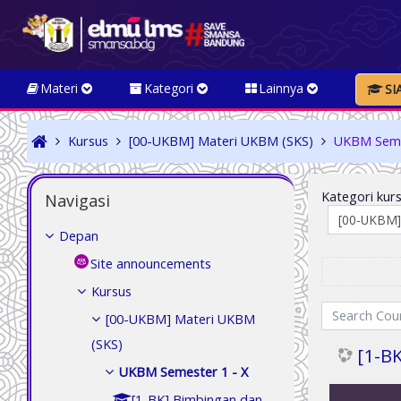
Loncat ke konten utama
Materi
Kategori
Lainnya
SI
Kursus
[00-UKBM] Materi UKBM (SKS)
UKBM Seme
Abaikan Navigasi
Kategori kurs
Navigasi
Depan
Site announcements
Kursus
Search Courses
[00-UKBM] Materi UKBM
(SKS)
[1-B
UKBM Semester 1 - X
[1-BK] Bimbingan dan