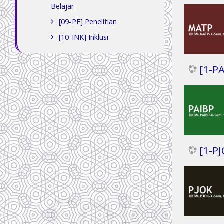
Belajar
[09-PE] Penelitian
[10-INK] Inklusi
[1-P
[1-P