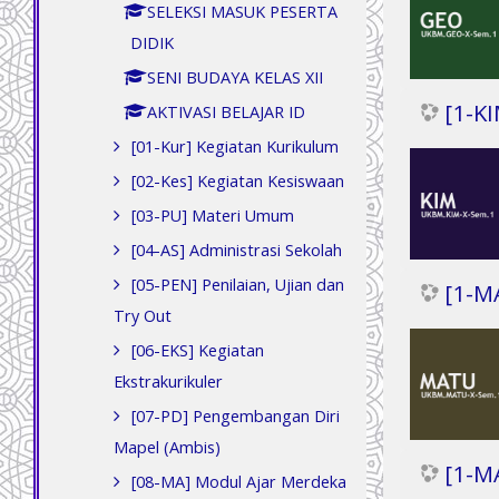
SELEKSI MASUK PESERTA
DIDIK
SENI BUDAYA KELAS XII
[1-KI
AKTIVASI BELAJAR ID
[01-Kur] Kegiatan Kurikulum
[02-Kes] Kegiatan Kesiswaan
[03-PU] Materi Umum
[04-AS] Administrasi Sekolah
[05-PEN] Penilaian, Ujian dan
[1-M
Try Out
[06-EKS] Kegiatan
Ekstrakurikuler
[07-PD] Pengembangan Diri
Mapel (Ambis)
[1-M
[08-MA] Modul Ajar Merdeka