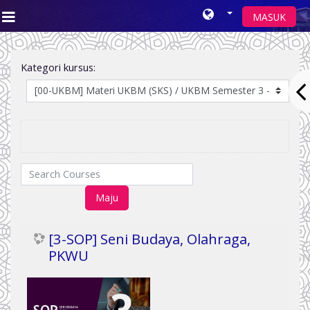
MASUK
Side panel
Loncat ke konten utama
Kategori kursus:
Search Courses
Maju
[3-SOP] Seni Budaya, Olahraga,
PKWU