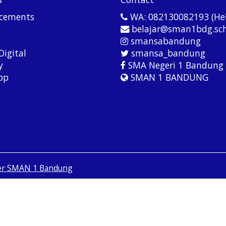
cements
WA: 082130082193 (He
s
belajar@sman1bdg.sch
smansabandung
Digital
smansa_bandung
y
SMA Negeri 1 Bandung
pp
SMAN 1 BANDUNG
er SMAN 1 Bandung