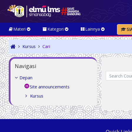
Loncat ke konten utama
Materi
Kategori
Lainnya
SI
Kursus
Cari
Abaikan Navigasi
Navigasi
Search Courses
Depan
Site announcements
Kursus
Quick Link