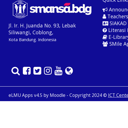
Announ
Teacher
SIAKAD
Jl. Ir. H. Juanda No. 93, Lebak
Literasi 
Siliwangi, Coblong,
E-Librar
Kota Bandung.
Indonesia
SMile A
eLMU Apps v4.5 by Moodle - Copyright 2024 ©
ICT Cent