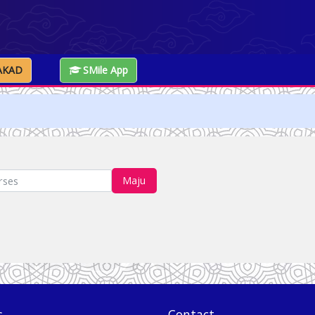
AKAD
SMile App
Maju
s
Contact