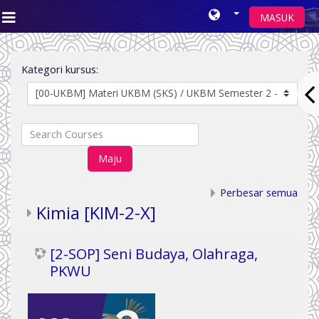
MASUK
Side panel
Loncat ke konten utama
Kategori kursus:
Search Courses
Maju
Perbesar semua
Kimia [KIM-2-X]
[2-SOP] Seni Budaya, Olahraga,
PKWU